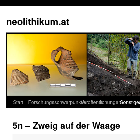
neolithikum.at
Zum
Start
Forschungsschwerpunkte
Veröffentlichungen
Sonstige
Inhalt
5n – Zweig auf der Waage
springen